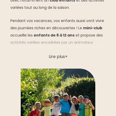
avec notamment un
club enfants
et des activités
variées tout au long de la saison.
Pendant vos vacances, vos enfants aussi vont vivre
des journées riches en découvertes ! Le
mini-club
accueille les
enfants de 6 à 12 ans
et propose des
activités variées encadrées par un animateur
diplômé d’État.
Lire plus
Au programme :
Activités créatives
pour laisser libre cours à
leur imagination,
Jeux de plein air
pour courir, rire et se faire
de nouveaux copains,
Chasses au trésor
pour jouer les aventuriers.
Et pour clôturer la semaine en beauté, les enfants