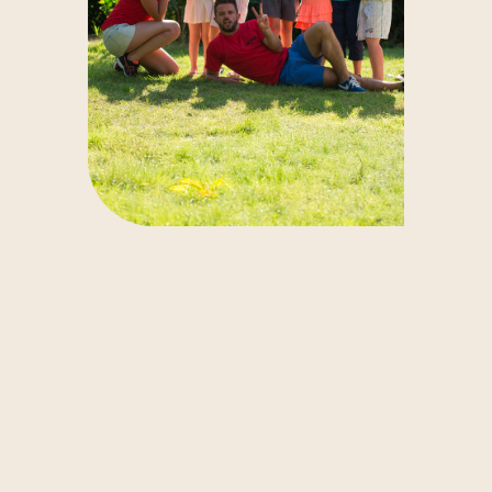
montent sur scène pour présenter un spectacle fait
de danse, de chant et de théâtre, sous les yeux fiers
de leurs parents.
👉 Le mini-club fonctionne du 6 juillet au 28 août,
du dimanche après-midi au vendredi. Les
inscriptions se font directement sur place (places
limitées). Toutes les activités sont
gratuites
.