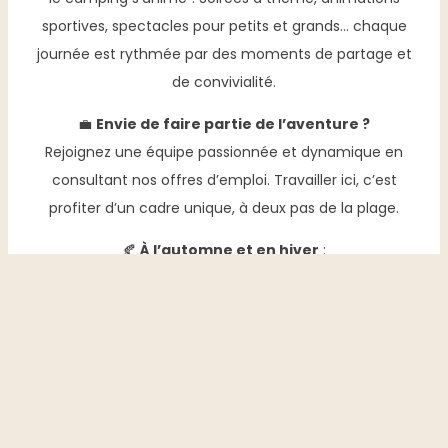
sportives, spectacles pour petits et grands… chaque
journée est rythmée par des moments de partage et
de convivialité.
💼
Envie de faire partie de l’aventure ?
Rejoignez une équipe passionnée et dynamique en
consultant nos offres d’emploi. Travailler ici, c’est
profiter d’un cadre unique, à deux pas de la plage.
🍂
À l’automne et en hiver
:
Place aux coulisses. L’équipe permanente s’occupe de
DATE D'ARRIVÉE
DATE DE DÉPART
Réserver votre séjour
l’entretien et de la rénovation des installations pour
préparer la prochaine saison : taille des haies, élagage,
TYPE DE LOCATIONS
travaux de confort… Dans le respect de nos
engagements environnementaux, le bois est
soigneusement fagoté, séché puis revendu
DISPONIBILITÉS
localement comme bois de chauffage.