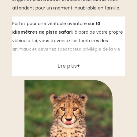
attendent pour un moment inoubliable en famille.
Partez pour une véritable aventure sur
10
kilomètres de piste safari
, à bord de votre propre
véhicule. Ici, vous traversez les territoires des
animaux et devenez spectateur privilégié de la vie
sauvage.
Lire plus
Lions, rhinocéros, tigres, loups, girafes… Au fil du
parcours, vous observez de près plus de
150
espèces évoluant en semi-liberté
. Une
expérience unique qui permet de mieux
comprendre leurs comportements naturels, loin des
simples enclos.
À mi-chemin, faites une pause à la
mini-ferme
(au km 5)
: l’occasion parfaite pour approcher