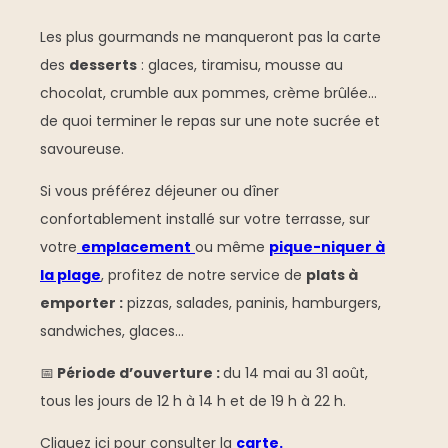
Les plus gourmands ne manqueront pas la carte
des
desserts
: glaces, tiramisu, mousse au
chocolat, crumble aux pommes, crème brûlée…
de quoi terminer le repas sur une note sucrée et
savoureuse.
Si vous préférez déjeuner ou dîner
confortablement installé sur votre terrasse, sur
votre
emplacement
ou même
pique-niquer à
la plage
, profitez de notre service de
plats à
emporter :
pizzas, salades, paninis, hamburgers,
sandwiches, glaces…
📅
Période d’ouverture :
du 14 mai au 31 août,
tous les jours de 12 h à 14 h et de 19 h à 22 h.
Cliquez ici pour consulter la
carte.