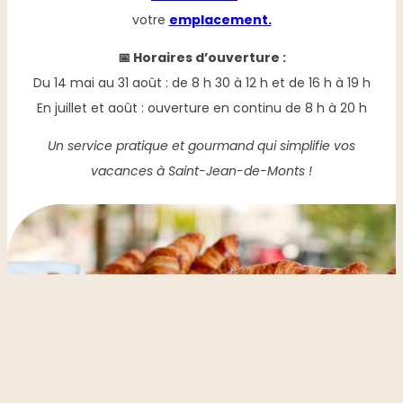
votre
emplacement.
📅 Horaires d’ouverture :
Du 14 mai au 31 août : de 8 h 30 à 12 h et de 16 h à 19 h
En juillet et août : ouverture en continu de 8 h à 20 h
Un service pratique et gourmand qui simplifie vos
vacances à Saint-Jean-de-Monts !
DATE D'ARRIVÉE
DATE DE DÉPART
Réserver votre séjour
TYPE DE LOCATIONS